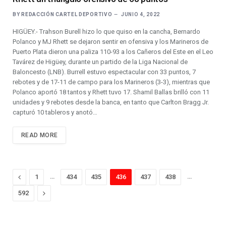
BY
REDACCIÓN CARTEL DEPORTIVO
JUNIO 4, 2022
HIGÜEY.- Trahson Burell hizo lo que quiso en la cancha, Bernardo
Polanco y MJ Rhett se dejaron sentir en ofensiva y los Marineros de
Puerto Plata dieron una paliza 110-93 a los Cañeros del Este en el Leo
Tavárez de Higüey, durante un partido de la Liga Nacional de
Baloncesto (LNB). Burrell estuvo espectacular con 33 puntos, 7
rebotes y de 17-11 de campo para los Marineros (3-3), mientras que
Polanco aportó 18 tantos y Rhett tuvo 17. Shamil Ballas brilló con 11
unidades y 9 rebotes desde la banca, en tanto que Carlton Bragg Jr.
capturó 10 tableros y anotó…
READ MORE
Previous
…
…
1
434
435
436
437
438
Next
592