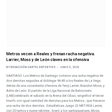
Metros vecen a Reales y frenan racha negativa.
Larrier, Moss y de León claves en la ofensiva
BY
REDACCIÓN CARTEL DEPORTIVO
JUNIO 5, 2022
SANTIAGO. Los Metros de Santiago cortaron una racha negativa de
dos derrotas seguidas al doblegar 96-83 a los Reales de La Vega
detrás de una consistente ofensiva de Terry Larrier; Brandon Moss, y
Adris de León. El partido de la Liga Nacional de Baloncesto
(LNB)celebrado el sábado en la Arena del Cibao, singnificó el tercer
triunfo con igual cantidad de derrotas para los Metros , que frenaron
una racha de dos derrotas. Estadísticas Juego 22 MET-REA Larrier,
con 20 tantos y nueve rebotes , liceró a los santiaguenses; Moss,