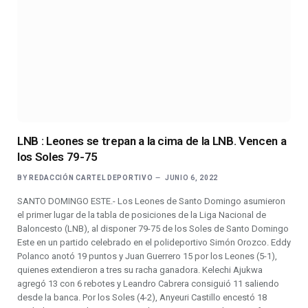
LNB : Leones se trepan a la cima de la LNB. Vencen a
los Soles 79-75
BY
REDACCIÓN CARTEL DEPORTIVO
JUNIO 6, 2022
SANTO DOMINGO ESTE.- Los Leones de Santo Domingo asumieron
el primer lugar de la tabla de posiciones de la Liga Nacional de
Baloncesto (LNB), al disponer 79-75 de los Soles de Santo Domingo
Este en un partido celebrado en el polideportivo Simón Orozco. Eddy
Polanco anotó 19 puntos y Juan Guerrero 15 por los Leones (5-1),
quienes extendieron a tres su racha ganadora. Kelechi Ajukwa
agregó 13 con 6 rebotes y Leandro Cabrera consiguió 11 saliendo
desde la banca. Por los Soles (4-2), Anyeuri Castillo encestó 18