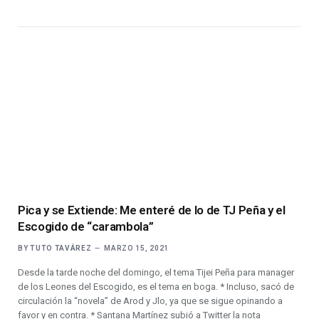
Pica y se Extiende: Me enteré de lo de TJ Peña y el
Escogido de “carambola”
BY
TUTO TAVÁREZ
MARZO 15, 2021
Desde la tarde noche del domingo, el tema Tijei Peña para manager
de los Leones del Escogido, es el tema en boga. * Incluso, sacó de
circulación la “novela” de Arod y Jlo, ya que se sigue opinando a
favor y en contra. * Santana Martínez subió a Twitter la nota