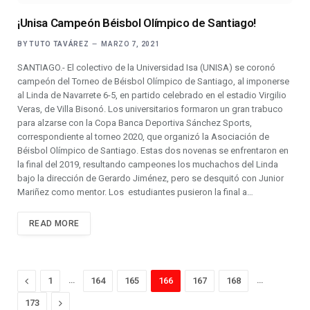
¡Unisa Campeón Béisbol Olímpico de Santiago!
BY
TUTO TAVÁREZ
MARZO 7, 2021
SANTIAGO.- El colectivo de la Universidad Isa (UNISA) se coronó
campeón del Torneo de Béisbol Olímpico de Santiago, al imponerse
al Linda de Navarrete 6-5, en partido celebrado en el estadio Virgilio
Veras, de Villa Bisonó. Los universitarios formaron un gran trabuco
para alzarse con la Copa Banca Deportiva Sánchez Sports,
correspondiente al torneo 2020, que organizó la Asociación de
Béisbol Olímpico de Santiago. Estas dos novenas se enfrentaron en
la final del 2019, resultando campeones los muchachos del Linda
bajo la dirección de Gerardo Jiménez, pero se desquitó con Junior
Mariñez como mentor. Los estudiantes pusieron la final a…
READ MORE
Previous
…
…
1
164
165
166
167
168
Next
173