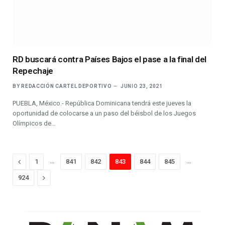
RD buscará contra Países Bajos el pase a la final del
Repechaje
BY
REDACCIÓN CARTEL DEPORTIVO
JUNIO 23, 2021
PUEBLA, México.- República Dominicana tendrá este jueves la
oportunidad de colocarse a un paso del béisbol de los Juegos
Olímpicos de…
Previous
…
…
1
841
842
843
844
845
Next
924