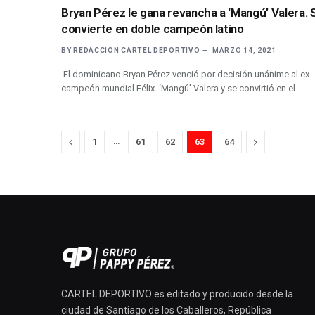
Bryan Pérez le gana revancha a ‘Mangú’ Valera. 
convierte en doble campeón latino
BY
REDACCIÓN CARTEL DEPORTIVO
MARZO 14, 2021
El dominicano Bryan Pérez venció por decisión unánime al ex
campeón mundial Félix ‘Mangú’ Valera y se convirtió en el…
Previous
…
Next
1
61
62
63
64
CARTEL DEPORTIVO es editado y producido desde la
ciudad de Santiago de los Caballeros, República