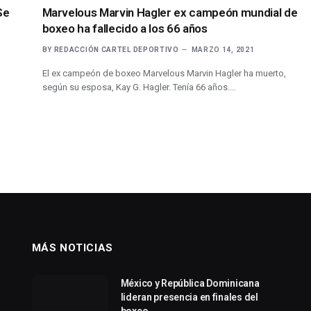
Se
Marvelous Marvin Hagler ex campeón mundial de
boxeo ha fallecido a los 66 años
BY
REDACCIÓN CARTEL DEPORTIVO
MARZO 14, 2021
El ex campeón de boxeo Marvelous Marvin Hagler ha muerto,
según su esposa, Kay G. Hagler. Tenía 66 años.…
MÁS NOTICIAS
México y República Dominicana
lideran presencia en finales del