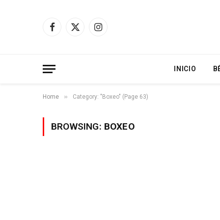
Facebook
X
Instagram
(Twitter)
INICIO
B
»
Home
Category: "Boxeo" (Page 63)
BROWSING:
BOXEO