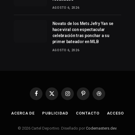
AGOSTO 6, 2026
Novato de los Mets Jefry Yan se
hace viral con espectacular
celebración tras ponchar a su
primer bateador en MLB
AGOSTO 6, 2026
Facebook
X
Instagram
Pinterest
Dribbble
(Twitter)
ACERCA DE
PUBLICIDAD
CONTACTO
ACCESO
© 2026 Cartel Deportivo. Diseñado por
Codemasters.dev
.