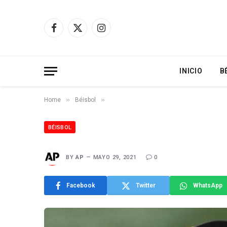
Facebook
X
Instagram
(Twitter)
INICIO
B
»
»
Home
Béisbol
BÉISBOL
BY
AP
MAYO 29, 2021
0
Facebook
Twitter
WhatsApp