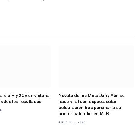
 dio H y 2CE en victoria
Novato de los Mets Jefry Yan se
Todos los resultados
hace viral con espectacular
celebración tras ponchar a su
26
primer bateador en MLB
AGOSTO 6, 2026