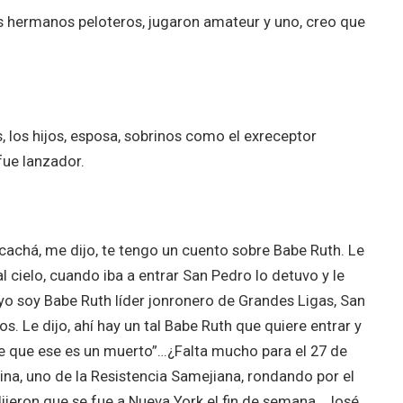
os hermanos peloteros, jugaron amateur y uno, creo que
, los hijos, esposa, sobrinos como el exreceptor
fue lanzador.
achá, me dijo, te tengo un cuento sobre Babe Ruth. Le
l cielo, cuando iba a entrar San Pedro lo detuvo y le
, yo soy Babe Ruth líder jonronero de Grandes Ligas, San
os. Le dijo, ahí hay un tal Babe Ruth que quiere entrar y
ale que ese es un muerto”…¿Falta mucho para el 27 de
a, uno de la Resistencia Samejiana, rondando por el
ijeron que se fue a Nueva York el fin de semana…José