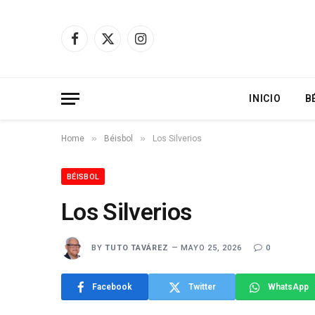
Facebook
X
Instagram
(Twitter)
INICIO
B
»
»
Home
Béisbol
Los Silverios
BÉISBOL
Los Silverios
BY
TUTO TAVÁREZ
MAYO 25, 2026
0
Facebook
Twitter
WhatsApp