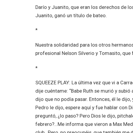
Darío y Juanito, que eran los derechos de l
Juanito, ganó un título de bateo.
*
Nuestra solidaridad para los otros hermanos
profesional Nelson Silverio y Tomasito, que 
*
SQUEEZE PLAY: La última vez que vi a Carrac
dije cuéntame: “Babe Ruth se murió y subió a
dijo que no podía pasar. Entonces, él le dijo
Pedro le dijo, espere aquí y fue hablar con Di
preguntó, ¿lo paso? Pero Dios le dijo, pitch
febrero?…Me informa que vieron a Max Medin
club…Pero, no preocupéis, que también me d