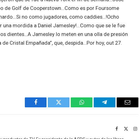
rneo de Golf de Cooperstown…Como es por Foursome
ichardo…Si no como jugadores, como caddies…!Ocho
por una mordida a Daniel Jamesley!…Como que se le fue
 los dientes…A Jamesley lo meten en una olla de presión
a de Cristal Empañada”, que, despida…Por hoy, out 27.
Facebook
Twitter
WhatsApp
Telegram
Emai
Facebook
X
I
(Twitt