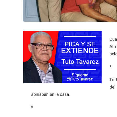
Cua
Alf
pel
*
Tod
del
apiñaban en la casa.
*