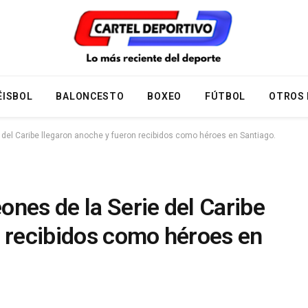
ÉISBOL
BALONCESTO
BOXEO
FÚTBOL
OTROS
del Caribe llegaron anoche y fueron recibidos como héroes en Santiago.
nes de la Serie del Caribe
n recibidos como héroes en