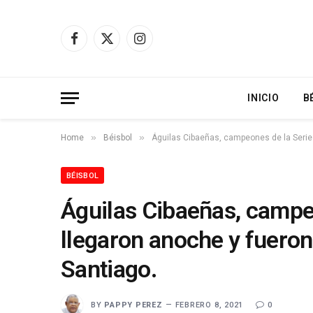
Facebook
X
Instagram
(Twitter)
INICIO
B
»
»
Home
Béisbol
Águilas Cibaeñas, campeones de la Serie 
BÉISBOL
Águilas Cibaeñas, campeo
llegaron anoche y fuero
Santiago.
BY
PAPPY PEREZ
FEBRERO 8, 2021
0