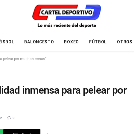
ÉISBOL
BALONCESTO
BOXEO
FÚTBOL
OTROS
ra pelear por muchas cosas”
lidad inmensa para pelear por
22
0