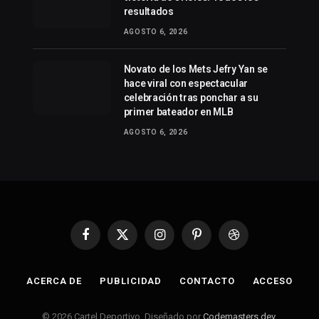
resultados
AGOSTO 6, 2026
Novato de los Mets Jefry Yan se
hace viral con espectacular
celebración tras ponchar a su
primer bateador en MLB
AGOSTO 6, 2026
Facebook
X
Instagram
Pinterest
Dribbble
(Twitter)
ACERCA DE
PUBLICIDAD
CONTACTO
ACCESO
© 2026 Cartel Deportivo. Diseñado por
Codemasters.dev
.