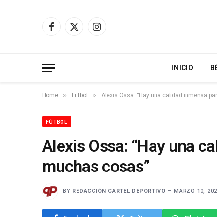
Facebook
X
Instagram
(Twitter)
INICIO
B
»
»
Home
Fútbol
Alexis Ossa: “Hay una calidad inmensa pa
FÚTBOL
Alexis Ossa: “Hay una ca
muchas cosas”
BY
REDACCIÓN CARTEL DEPORTIVO
MARZO 10, 20