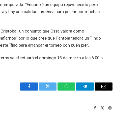
 pretemporada. “Encontré un equipo rejuvenecido pero
rra y hay una calidad inmensa para pelear por muchas
n Cristóbal, un conjunto que Ossa valora como
fiarnos” por lo que cree que Pantoja tendrá un “lindo
esté “fino para arrancar el torneo con buen pie”.
reros se efectuará el domingo 13 de marzo a las 6:00 p.
Facebook
Twitter
WhatsApp
Telegram
Emai
Facebook
X
I
(Twitt