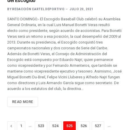
del Escogido
BY
REDACCIÓN CARTEL DEPORTIVO
JULIO 20, 2021
SANTO DOMINGO.- El Escogido Baseball Club celebró su Asamblea
General Ordinaria, en la cual Luis Manuel Bonetti Veras resultó
electo como presidente, según acuerdo de accionistas. Para Bonetti
Veras será un retorno a esa posición, la cual desempeñó del 2009 al
2013. Durante su presidencia, el Escogido conquistó tres
campeonatos nacionales y dos coronas de Serie del Caribe.
Además de Bonetti Veras, el Consejo de Administración del
Escogido está compuesto por Eduardo Najri, quien permanece
como vicepresidente y por Fernando Armenteros, que también se
mantiene como vicepresidente ejecutivo y tesorero. Asimismo, José
Miguel Bonetti Du-Breil, Felipe Vicini Lluberes y Alfredo Najri fungen
como directores y Luis Armando García sigue como secretario. De
acuerdo a los estatutos del club, la directiva…
READ MORE
Previous
…
…
1
523
524
525
526
527