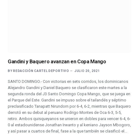
Gandini y Baquero avanzan en Copa Mango
BY
REDACCIÓN CARTEL DEPORTIVO
JULIO 20, 2021
SANTO DOMINGO.- Con victorias en sets corridos, los dominicanos
Alejandro Gandini y Daniel Baquero se clasificaron este martes a la
segunda ronda del J3 Santo Domingo Copa Mango, que se juega en
el Parque del Este. Gandini se impuso sobre el tailandés y séptimo
preclasificado Tanapatt Nirundorn por 6-4, 6-2, mientras que Baquero
derrotó en su debut al peruano Rodrigo Montes de Oca 6-3, 5-5,
retiro. Ambos quisqueyanos se unieron en dobles para vencer 6-4, 6-
0 al estadounidense Jonathan Irwanto y al keniano Jayson Mbogoro,
y así pasar a cuartos de final, fase a la que también se clasificó el…