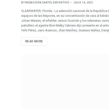
BY
REDACCIÓN CARTEL DEPORTIVO
JULIO 16, 2021
CLEARWATER, Florida.- La selección nacional de la República 
equipos de las Mayores, en su concentración de cara al béisbo
Johan Mieses, el infielder Jeison Guzmán y los relevistas Juni
patrullero el agente libre Melky Cabrera dijo presente en el ent
Yefri Pérez, Jairo Asencio, Jhan Maríñez, Gustavo Núñez, Denyi
READ MORE