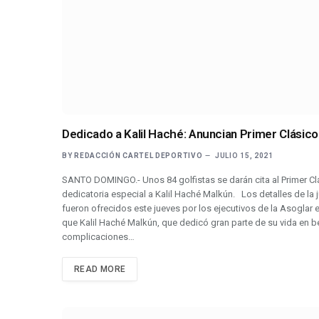
Dedicado a Kalil Haché: Anuncian Primer Clásico
BY
REDACCIÓN CARTEL DEPORTIVO
JULIO 15, 2021
SANTO DOMINGO.- Unos 84 golfistas se darán cita al Primer Clá
dedicatoria especial a Kalil Haché Malkún. Los detalles de la j
fueron ofrecidos este jueves por los ejecutivos de la Asoglar
que Kalil Haché Malkún, que dedicó gran parte de su vida en b
complicaciones…
READ MORE