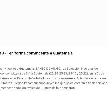
n 3-1 en forma convincente a Guatemala;
a convincente a Guatemala; SANTO DOMINGO.- La Selección Nacional de
cer con pizarra de 3-1 a Guatemala (22-25, 25-23, 25-15 y 25-22), en la Copa
iernes en el Palacio de Voleibol Ricardo-Gioriver-Arias. Además de la presea
s Primeros Juegos Panamericanos Juveniles que se celebrarán a finales de año
rimer set donde los rivales de Guatemala lo dominaron…