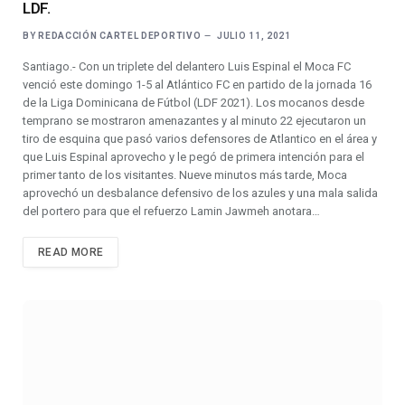
LDF.
BY
REDACCIÓN CARTEL DEPORTIVO
JULIO 11, 2021
Santiago.- Con un triplete del delantero Luis Espinal el Moca FC
venció este domingo 1-5 al Atlántico FC en partido de la jornada 16
de la Liga Dominicana de Fútbol (LDF 2021). Los mocanos desde
temprano se mostraron amenazantes y al minuto 22 ejecutaron un
tiro de esquina que pasó varios defensores de Atlantico en el área y
que Luis Espinal aprovecho y le pegó de primera intención para el
primer tanto de los visitantes. Nueve minutos más tarde, Moca
aprovechó un desbalance defensivo de los azules y una mala salida
del portero para que el refuerzo Lamin Jawmeh anotara…
READ MORE