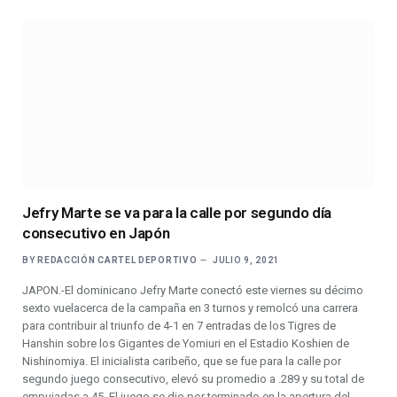
Jefry Marte se va para la calle por segundo día
consecutivo en Japón
BY
REDACCIÓN CARTEL DEPORTIVO
JULIO 9, 2021
JAPON.-El dominicano Jefry Marte conectó este viernes su décimo
sexto vuelacerca de la campaña en 3 turnos y remolcó una carrera
para contribuir al triunfo de 4-1 en 7 entradas de los Tigres de
Hanshin sobre los Gigantes de Yomiuri en el Estadio Koshien de
Nishinomiya. El inicialista caribeño, que se fue para la calle por
segundo juego consecutivo, elevó su promedio a .289 y su total de
empujadas a 45. El juego se dio por terminado en la apertura del