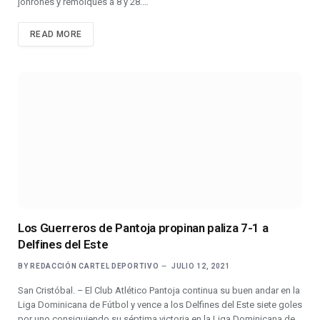
jonrones y remolques a 8 y 28.…
READ MORE
Los Guerreros de Pantoja propinan paliza 7-1 a
Delfines del Este
BY
REDACCIÓN CARTEL DEPORTIVO
JULIO 12, 2021
San Cristóbal. – El Club Atlético Pantoja continua su buen andar en la
Liga Dominicana de Fútbol y vence a los Delfines del Este siete goles
por uno consiguiendo su séptima victoria en la Liga Dominicana de