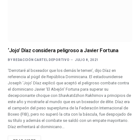
‘Jojo’ Díaz considera peligroso a Javier Fortuna
BY
REDACCIÓN CARTEL DEPORTIVO
JULIO 8, 2021
‘Derrotaré al boxeador que los demás le temen’, dijo Díaz en
referencia al púgil de República Dominicana. El estadounidense
Joseph ‘Jojo’ Díaz explicó que aceptó el peligroso combate contra
el dominicano Javier ‘El Abejón’ Fortuna para superar su
decepcionante choque con Shavkatdzhon Rakhimov a principios de
este año y mostrarle al mundo que es un boxeador de élite. Díaz era
el campeón del peso superpluma de la Federacón Internacional de
Boxeo (FIB), pero no superó la cita con la báscula, fue despojado de
su título y además el combate se saldó con un empate mayoritario.
Díaz enfrentará al dominicano…