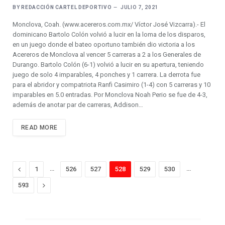
BY
REDACCIÓN CARTEL DEPORTIVO
JULIO 7, 2021
Monclova, Coah. (www.acereros.com.mx/ Víctor José Vizcarra).- El
dominicano Bartolo Colón volvió a lucir en la loma de los disparos,
en un juego donde el bateo oportuno también dio victoria a los
Acereros de Monclova al vencer 5 carreras a 2 a los Generales de
Durango. Bartolo Colón (6-1) volvió a lucir en su apertura, teniendo
juego de solo 4 imparables, 4 ponches y 1 carrera. La derrota fue
para el abridor y compatriota Ranfi Casimiro (1-4) con 5 carreras y 10
imparables en 5.0 entradas. Por Monclova Noah Perio se fue de 4-3,
además de anotar par de carreras, Addison…
READ MORE
Previous
…
…
1
526
527
528
529
530
Next
593