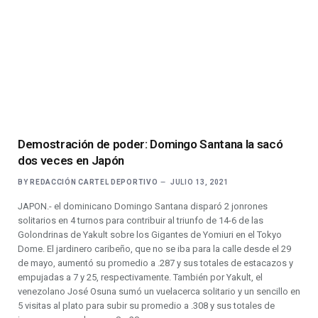
Demostración de poder: Domingo Santana la sacó
dos veces en Japón
BY
REDACCIÓN CARTEL DEPORTIVO
JULIO 13, 2021
JAPON.- el dominicano Domingo Santana disparó 2 jonrones
solitarios en 4 turnos para contribuir al triunfo de 14-6 de las
Golondrinas de Yakult sobre los Gigantes de Yomiuri en el Tokyo
Dome. El jardinero caribeño, que no se iba para la calle desde el 29
de mayo, aumentó su promedio a .287 y sus totales de estacazos y
empujadas a 7 y 25, respectivamente. También por Yakult, el
venezolano José Osuna sumó un vuelacerca solitario y un sencillo en
5 visitas al plato para subir su promedio a .308 y sus totales de