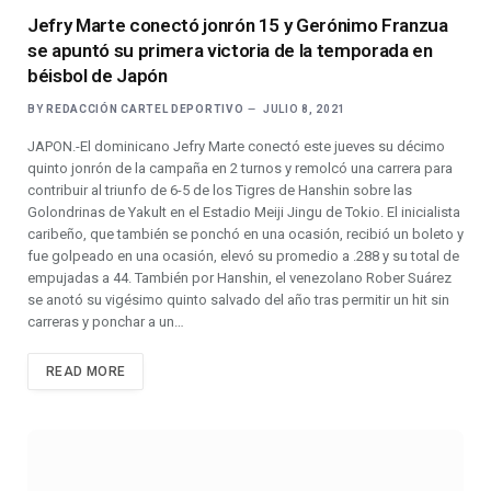
Jefry Marte conectó jonrón 15 y Gerónimo Franzua
se apuntó su primera victoria de la temporada en
béisbol de Japón
BY
REDACCIÓN CARTEL DEPORTIVO
JULIO 8, 2021
JAPON.-El dominicano Jefry Marte conectó este jueves su décimo
quinto jonrón de la campaña en 2 turnos y remolcó una carrera para
contribuir al triunfo de 6-5 de los Tigres de Hanshin sobre las
Golondrinas de Yakult en el Estadio Meiji Jingu de Tokio. El inicialista
caribeño, que también se ponchó en una ocasión, recibió un boleto y
fue golpeado en una ocasión, elevó su promedio a .288 y su total de
empujadas a 44. También por Hanshin, el venezolano Rober Suárez
se anotó su vigésimo quinto salvado del año tras permitir un hit sin
carreras y ponchar a un…
READ MORE