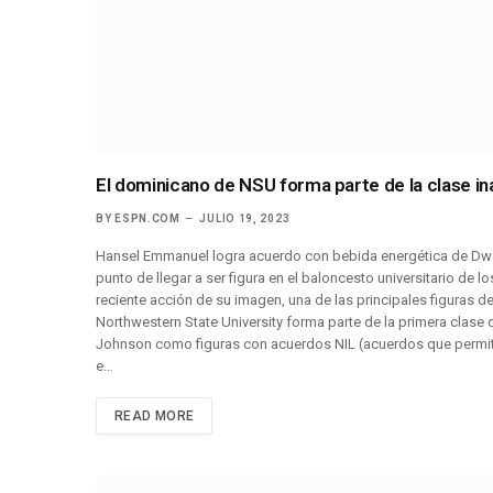
El dominicano de NSU forma parte de la clase in
BY
ESPN.COM
JULIO 19, 2023
Hansel Emmanuel logra acuerdo con bebida energética de Dway
punto de llegar a ser figura en el baloncesto universitario d
reciente acción de su imagen, una de las principales figuras d
Northwestern State University forma parte de la primera clase
Johnson como figuras con acuerdos NIL (acuerdos que permite
e…
READ MORE