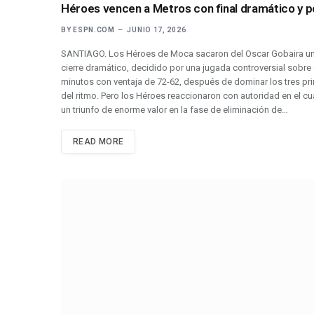
Héroes vencen a Metros con final dramático y 
BY
ESPN.COM
JUNIO 17, 2026
SANTIAGO. Los Héroes de Moca sacaron del Oscar Gobaira una vi
cierre dramático, decidido por una jugada controversial sobre e
minutos con ventaja de 72-62, después de dominar los tres pri
del ritmo. Pero los Héroes reaccionaron con autoridad en el cua
un triunfo de enorme valor en la fase de eliminación de…
READ MORE