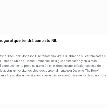
augural que tendrá contrato NIL
ne ‘The Rock’ Johnson1 De fenómeno viral a ir labrando su carrera hasta el
e los Estados Unidos, Hansel Emmanuel se sigue destacando y en la más
el entretenimiento pone su atención en el dominicano. El baloncestista de
 de atletas universitarios elegidos personalmente por Dwayne ‘The Rock’
n a los atletas universitarios a beneficiarse económicamente de su nombre