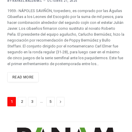
BY
RAFAEL BALDAYAC
OCTUBRE 21, 2025
1959.- NÁPOLES SAVIÑÓN, torpedero, es comprado por las Águilas
Cibaeñas a los Leones del Escogido por la suma de mil pesos, para
hacer combinación alrededor del segundo cojín con el estelar Julián
Javier. Los cibaeños firmaron como sustituto al novato Roberto
Peña. El presidente del equipo aguilucho, Carlucho Bermúdez, hizo la
negociación por recomendación de Poppy Bermúdez y Bullo
Steffani. El conjunto dirigido por el norteamericano Carl Elmer fue
segundo en la ronda regular (31-28), para luego caer en el máximo
de cinco juegos de la serie semifinal ante los paquidermos. Este fue
el primer enfrentamiento de postemporada entre los…
READ MORE
…
Next
1
2
3
5