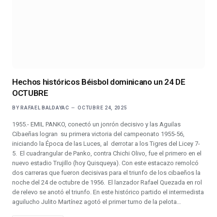
Hechos históricos Béisbol dominicano un 24 DE
OCTUBRE
BY
RAFAEL BALDAYAC
OCTUBRE 24, 2025
1955.- EMIL PANKO, conectó un jonrón decisivo y las Aguilas
Cibaeñas logran su primera victoria del campeonato 1955-56,
iniciando la Época de las Luces, al derrotar a los Tigres del Licey 7-
5. El cuadrangular de Panko, contra Chichi Olivo, fue el primero en el
nuevo estadio Trujillo (hoy Quisqueya). Con este estacazo remolcó
dos carreras que fueron decisivas para el triunfo de los cibaeños la
noche del 24 de octubre de 1956. El lanzador Rafael Quezada en rol
de relevo se anotó el triunfo. En este histórico partido el intermedista
aguilucho Julito Martínez agotó el primer turno de la pelota…