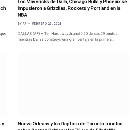
Los Mavericks de Dalla, Chicago Bulls y Phoenix se
ach
impusieron a Grizzlies, Rockets y Portland en la
NBA
BY
AP
FEBRERO 23, 2021
 que
DALLAS (AP) – Tim Hardaway Jr.anotó 20 de sus 29 puntos
mientras Dallas construyó una gran ventaja en la primera…
 y
Nueva Orleans y los Raptors de Toronto triunfan