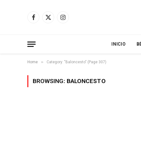
Facebook
X
Instagram
(Twitter)
INICIO
B
»
Home
Category: "Baloncesto" (Page 307)
BROWSING:
BALONCESTO