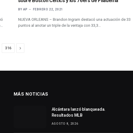
sobre Boston Celtics y los 76ers de Filadelfia
BY
AP
FEBRERO 22, 2021
ió
NUEVA ORLEANS – Brandon Ingram destacó una actuación de 33
e…
puntos al anotar un triple de la ventaja con 33,3…
Next
316
MÁS NOTICIAS
Alcántara lanzó blanqueada.
Resultados MLB
AGOSTO 8, 2026