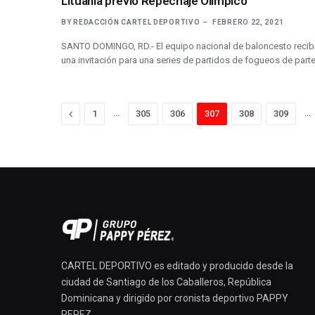
Lituania previo Repechaje Olímpico
BY
REDACCIÓN CARTEL DEPORTIVO
FEBRERO 22, 2021
SANTO DOMINGO, RD.- El equipo nacional de baloncesto recib
una invitación para una series de partidos de fogueos de part
Previous
…
…
1
305
306
307
308
309
CARTEL DEPORTIVO es editado y producido desde la
ciudad de Santiago de los Caballeros, República
Dominicana y dirigido por cronista deportivo PAPPY
PEREZ.