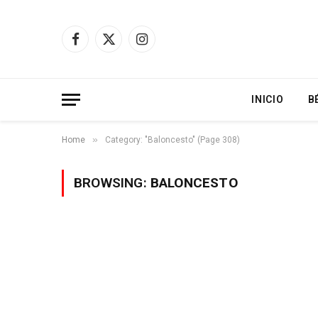
Facebook
X
Instagram
(Twitter)
INICIO
B
»
Home
Category: "Baloncesto" (Page 308)
BROWSING:
BALONCESTO