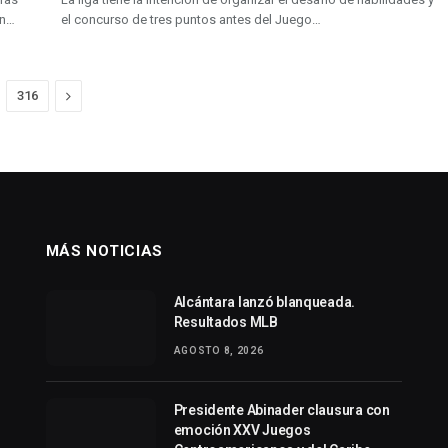
on…
el concurso de tres puntos antes del Juego…
Next
316
MÁS NOTICIAS
Alcántara lanzó blanqueada.
Resultados MLB
AGOSTO 8, 2026
Presidente Abinader clausura con
emoción XXV Juegos