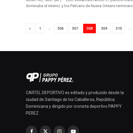
dominaba el interior, y los Pelicans de Nueva Orleans terminar
Previous
…
…
1
306
307
308
309
310
CARTEL DEPORTIVO es editado y producido desde la
ciudad de Santiago de los Caballeros, República
Dominicana y dirigido por cronista deportivo PAPPY
PEREZ.