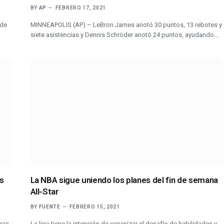
BY
AP
FEBRERO 17, 2021
 de
MINNEAPOLIS (AP) – LeBron James anotó 30 puntos, 13 rebotes y
siete asistencias y Dennis Schröder anotó 24 puntos, ayudando…
s
La NBA sigue uniendo los planes del fin de semana
All-Star
BY
FUENTE
FEBRERO 15, 2021
ras
La liga tiene la intención de organizar el desafío de habilidades y