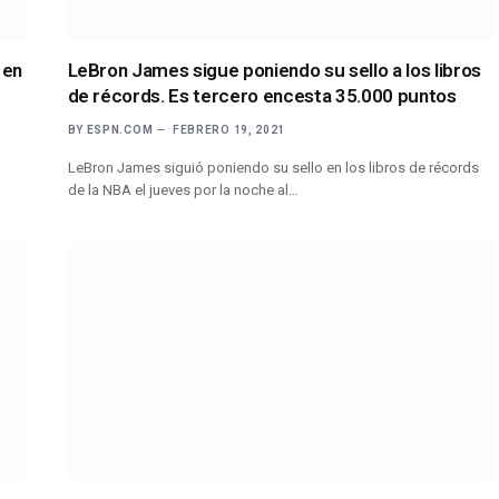
 en
LeBron James sigue poniendo su sello a los libros
de récords. Es tercero encesta 35.000 puntos
BY
ESPN.COM
FEBRERO 19, 2021
LeBron James siguió poniendo su sello en los libros de récords
de la NBA el jueves por la noche al…