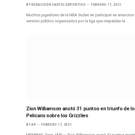
BY
REDACCIÓN CARTEL DEPORTIVO
FEBRERO 17, 2021
Muchos jugadores de la NBA dudan en participar en anuncios
servicio público organizados por la liga que respaldan la…
Zion Williamson anotó 31 puntos en triunfo de lo
Pelicans sobre los Grizzlies
BY
AP
FEBRERO 17, 2021
MEMPHIS, Tenn. (AP) – Zion Williamson anotó 31 puntos mient