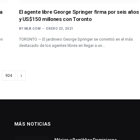
 a
El agente libre George Springer firma por seis años
y US$150 millones con Toronto
BY
MLB.COM
ENERO 23, 2021
ón
TORONTO — El jardinero George Springer se convirtió en el más
destacado de los agentes libres en llegar a un…
Next
924
MÁS NOTICIAS