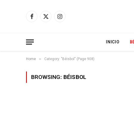
Facebook
X
Instagram
(Twitter)
INICIO
B
»
Home
Category: "Béisbol" (Page 908)
BROWSING:
BÉISBOL