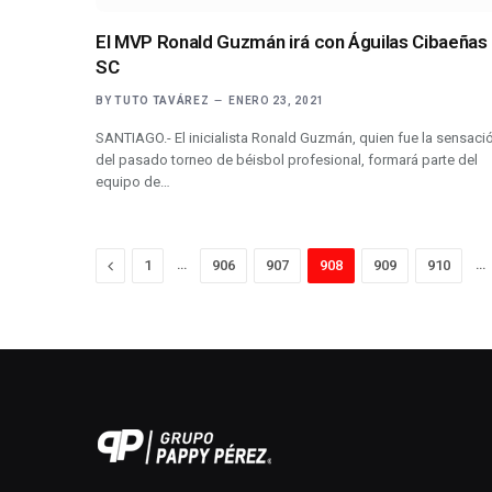
El MVP Ronald Guzmán irá con Águilas Cibaeñas
SC
BY
TUTO TAVÁREZ
ENERO 23, 2021
SANTIAGO.- El inicialista Ronald Guzmán, quien fue la sensaci
del pasado torneo de béisbol profesional, formará parte del
equipo de…
Previous
…
…
1
906
907
908
909
910