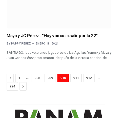
Maya y JC Pérez : “Hoy vamos a salir por la 22”.
BY
PAPPY PEREZ
ENERO 18, 2021
SANTIAGO.- Los veteranos jugadores de las Aguilas, Yunesky Maya y
Juan Carlos Pérez proclamaron después de la victoria anoche de…
Previous
…
…
1
908
909
910
911
912
Next
924