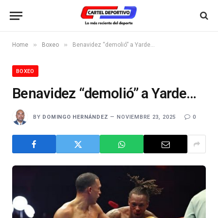
»
»
Home
Boxeo
Benavidez “demolió” a Yarde…
BOXEO
Benavidez “demolió” a Yarde…
BY
DOMINGO HERNÁNDEZ
NOVIEMBRE 23, 2025
0