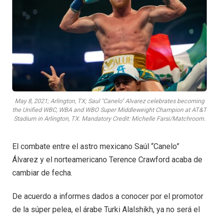
May 8, 2021; Arlington, TX; Saul "Canelo" Alvarez celebrates becoming
the Unified WBC, WBA and WBO Super Middleweight Champion at AT&T
Stadium in Arlington, TX. Mandatory Credit: Michelle Farsi/Matchroom.
El combate entre el astro mexicano Saúl “Canelo”
Álvarez y el norteamericano Terence Crawford acaba de
cambiar de fecha.
De acuerdo a informes dados a conocer por el promotor
de la súper pelea, el árabe Turki Alalshikh, ya no será el