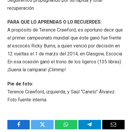
Seguiremos propugnando por su rápida y total
recuperación.
PARA QUE LO APRENDAS O LO RECUERDES:
A propósito de Terence Crawford, es oportuno decir que
el primer campeonato mundial que éste ganó fue frente
al escocés Ricky Burns, a quien venció por decisión en
12 vueltas el 1 de marzo del 2014, en Glasgow, Escocia.
En esa ocasión ganó el trono de los ligeros (135 libras).
¡Suena la campana! ¡Climmp!
Pie de foto:
Terence Crawford, izquierda, y Saúl “Canelo” Álvarez.
Foto fuente interna.
Facebook
Twitter
WhatsApp
Telegram
Email