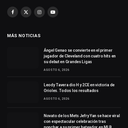
Facebook
X
Instagram
YouTube
(Twitter)
MÁS NOTICIAS
Ángel Genao se convierte en el primer
jugador de Cleveland con cuatro hits en
su debut en Grandes Ligas
AGOSTO 6, 2026
Leody Tavera dio H y 2CE en victoria de
Orioles. Todos los resultados
AGOSTO 6, 2026
Novato de los Mets Jefry Yan se hace viral
con espectacular celebración tras
ponchar a su primer bateador en MLB