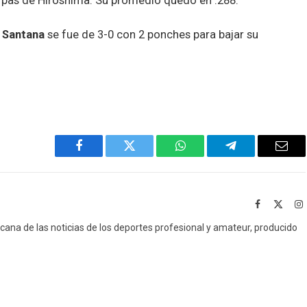
arpas de Hiroshima. Su promedio quedó en .288.
 Santana
se fue de 3-0 con 2 ponches para bajar su
Facebook
Twitter
WhatsApp
Telegram
Emai
Facebook
X
I
(Twitt
icana de las noticias de los deportes profesional y amateur, producido