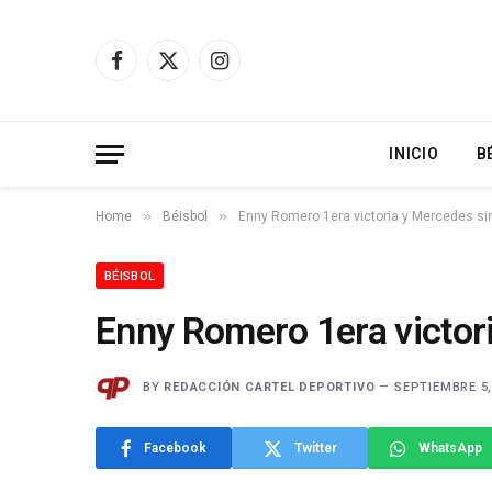
Facebook
X
Instagram
(Twitter)
INICIO
B
»
»
Home
Béisbol
Enny Romero 1era victoria y Mercedes si
BÉISBOL
Enny Romero 1era victori
BY
REDACCIÓN CARTEL DEPORTIVO
SEPTIEMBRE 5,
Facebook
Twitter
WhatsApp