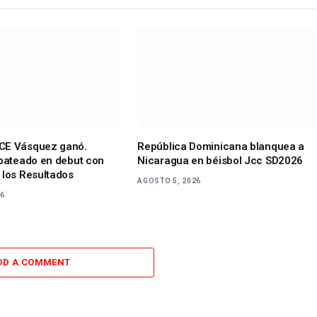
CE Vásquez ganó.
República Dominicana blanquea a
 bateado en debut con
Nicaragua en béisbol Jcc SD2026
 los Resultados
AGOSTO 5, 2026
26
DD A COMMENT