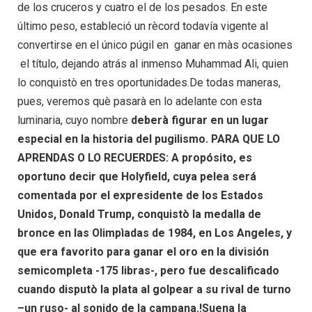
de los cruceros y cuatro el de los pesados. En este
último peso, estableció un rècord todavía vigente al
convertirse en el único púgil en ganar en màs ocasiones
el título, dejando atrás al inmenso Muhammad Ali, quien
lo conquistò en tres oportunidades.De todas maneras,
pues, veremos què pasarà en lo adelante con esta
luminaria, cuyo nombre
deberà figurar en un lugar
especial en la historia del pugilismo. PARA QUE LO
APRENDAS O LO RECUERDES: A propósito, es
oportuno decir que Holyfield, cuya pelea será
comentada por el expresidente de los Estados
Unidos, Donald Trump, conquistò la medalla de
bronce en las Olimpìadas de 1984, en Los Angeles, y
que era favorito para ganar el oro en la división
semicompleta -175 libras-, pero fue descalificado
cuando disputò la plata al golpear a su rival de turno
–un ruso- al sonido de la campana.!Suena la