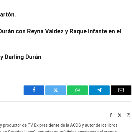
artón.
 Durán con Reyna Valdez y Raque Infante en el
y Darling Durán
Facebook
Twitter
WhatsApp
Telegram
Emai
Facebook
X
I
(Twitt
 productor de TV. Ex presidente de la ACDS y autor de los libros