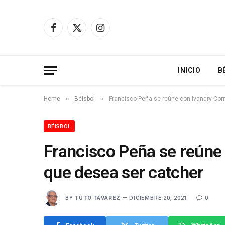
Facebook
X
Instagram
(Twitter)
INICIO
B
»
»
Home
Béisbol
Francisco Peña se reúne con Ivandry Corn
BÉISBOL
Francisco Peña se reúne 
que desea ser catcher
BY
TUTO TAVÁREZ
DICIEMBRE 20, 2021
0