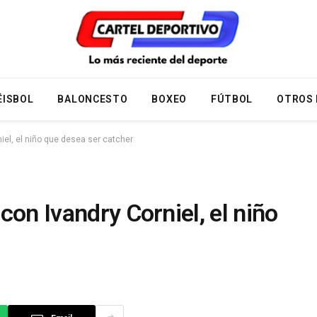
ÉISBOL
BALONCESTO
BOXEO
FÚTBOL
OTROS
iel, el niño que desea ser catcher
con Ivandry Corniel, el niño