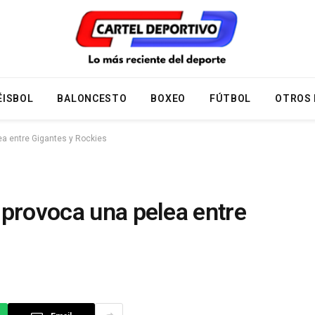
ÉISBOL
BALONCESTO
BOXEO
FÚTBOL
OTROS
ea entre Gigantes y Rockies
 provoca una pelea entre