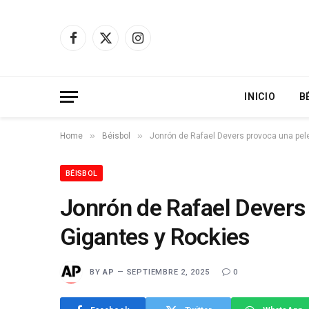
Facebook
X
Instagram
(Twitter)
INICIO
B
»
»
Home
Béisbol
Jonrón de Rafael Devers provoca una pel
BÉISBOL
Jonrón de Rafael Devers
Gigantes y Rockies
BY
AP
SEPTIEMBRE 2, 2025
0