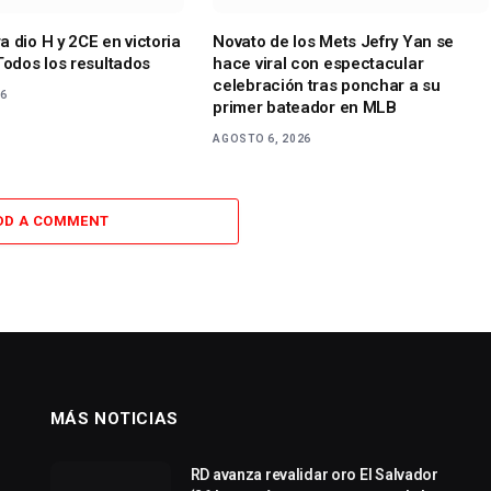
 dio H y 2CE en victoria
Novato de los Mets Jefry Yan se
Todos los resultados
hace viral con espectacular
celebración tras ponchar a su
26
primer bateador en MLB
AGOSTO 6, 2026
DD A COMMENT
MÁS NOTICIAS
RD avanza revalidar oro El Salvador