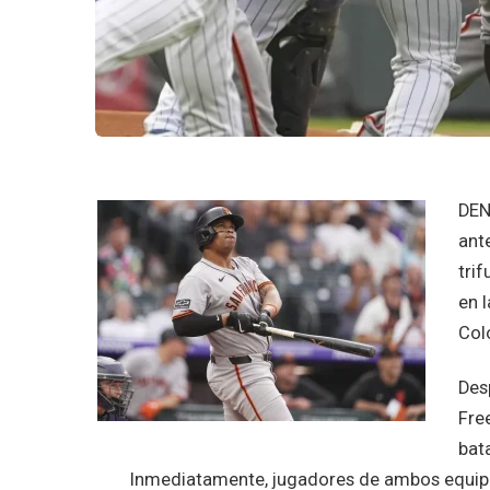
DEN
ant
tri
en 
Col
Des
Fre
bat
Inmediatamente, jugadores de ambos equipos