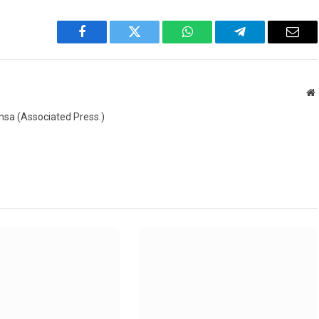
Facebook
Twitter
WhatsApp
Telegram
Emai
W
ensa (Associated Press.)