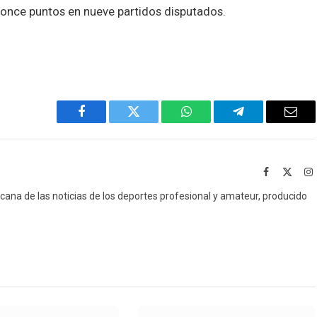
once puntos en nueve partidos disputados.
Facebook
Twitter
WhatsApp
Telegram
Emai
Facebook
X
I
(Twitt
icana de las noticias de los deportes profesional y amateur, producido