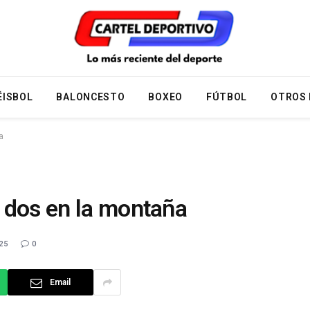
ÉISBOL
BALONCESTO
BOXEO
FÚTBOL
OTROS
a
 dos en la montaña
25
0
Email