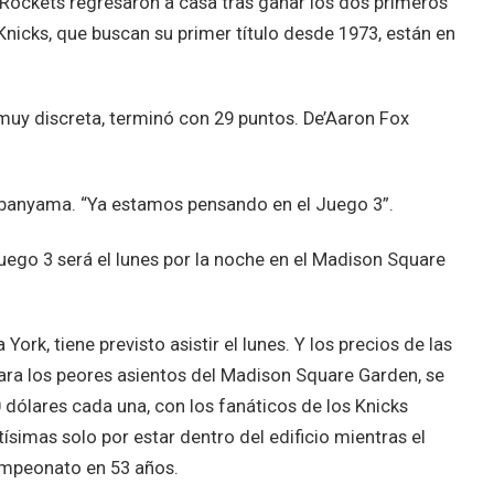
s Rockets regresaron a casa tras ganar los dos primeros
Knicks, que buscan su primer título desde 1973, están en
y discreta, terminó con 29 puntos. De’Aaron Fox
banyama. “Ya estamos pensando en el Juego 3”.
Juego 3 será el lunes por la noche en el Madison Square
ork, tiene previsto asistir el lunes. Y los precios de las
ara los peores asientos del Madison Square Garden, se
0 dólares cada una, con los fanáticos de los Knicks
simas solo por estar dentro del edificio mientras el
campeonato en 53 años.