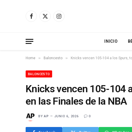
Facebook
X
Instagram
(Twitter)
INICIO
B
»
»
Home
Baloncesto
Knicks vencen 105-104 a los Spurs, t
BALONCESTO
Knicks vencen 105-104 a
en las Finales de la NBA
BY
AP
JUNIO 6, 2026
0