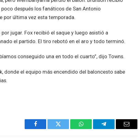
a, pero Wembanyama perdió el balón. Brunson recibió
 y poco después los fanáticos de San Antonio
e por última vez esta temporada.
or jugar. Fox recibió el saque y luego asistió a
o el partido. El tiro rebotó en el aro y todo terminó.
íamos conseguido una en todo el cuarto”, dijo Towns.
k, donde el equipo más encendido del baloncesto sabe
ias.
Facebook
Twitter
WhatsApp
Telegram
Emai