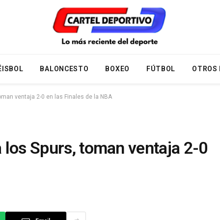
ÉISBOL
BALONCESTO
BOXEO
FÚTBOL
OTROS
oman ventaja 2-0 en las Finales de la NBA
 los Spurs, toman ventaja 2-0