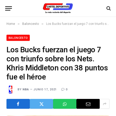
»
»
Home
Baloncesto
Los Bucks fuerzan el juego 7 con triunfo sobre los Nets. Khris Middleton con 38 puntos fue el héroe
BALONCESTO
Los Bucks fuerzan el juego 7
con triunfo sobre los Nets.
Khris Middleton con 38 puntos
fue el héroe
BY
NBA
JUNIO 17, 2021
0