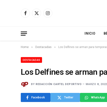
Facebook
X
Instagram
(Twitter)
INICIO
B
»
»
Home
Destacadas
Los Delfines se arman para tempora
DESTACADAS
Los Delfines se arman p
BY
REDACCIÓN CARTEL DEPORTIVO
MARZO 8, 202
Facebook
Twitter
WhatsApp