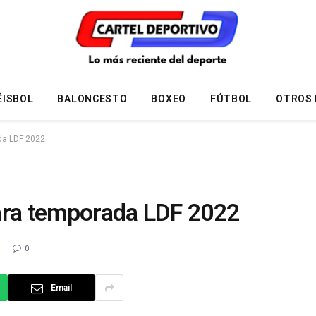
ÉISBOL
BALONCESTO
BOXEO
FÚTBOL
OTROS
da LDF 2022
ara temporada LDF 2022
2
0
Email