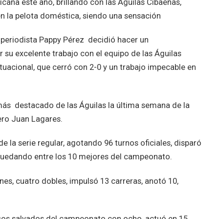
icana este año, brillando con las Águilas Cibaeñas,
n la pelota doméstica, siendo una sensación
 periodista Pappy Pérez decidió hacer un
r su excelente trabajo con el equipo de las Águilas
uacional, que cerró con 2-0 y un trabajo impecable en
más destacado de las Águilas la última semana de la
nero Juan Lagares.
e la serie regular, agotando 96 turnos oficiales, disparó
 quedando entre los 10 mejores del campeonato.
es, cuatro dobles, impulsó 13 carreras, anotó 10,
juegos salvados del campeonato con ocho, actuó en 15