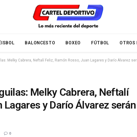
ÉISBOL
BALONCESTO
BOXEO
FÚTBOL
OTROS
as: Melky Cabrera, Neftalí Feliz, Ramón Rosso, Juan Lagares y Darío Álvarez se
uilas: Melky Cabrera, Neftalí
 Lagares y Darío Álvarez serán
0