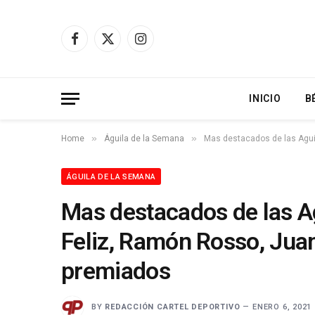
Facebook
X
Instagram
(Twitter)
INICIO
B
»
»
Home
Águila de la Semana
Mas destacados de las Aguil
ÁGUILA DE LA SEMANA
Mas destacados de las Ag
Feliz, Ramón Rosso, Juan
premiados
BY
REDACCIÓN CARTEL DEPORTIVO
ENERO 6, 2021