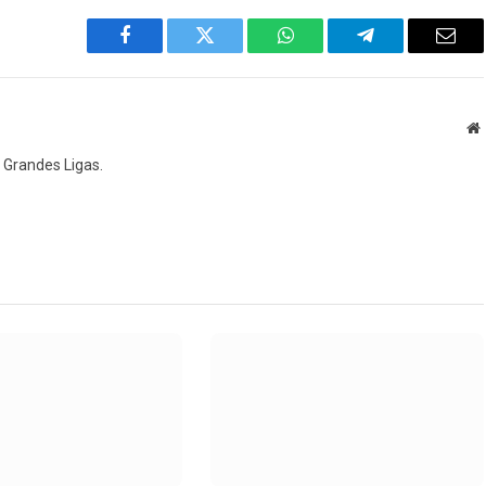
Facebook
Twitter
WhatsApp
Telegram
Emai
W
as Grandes Ligas.