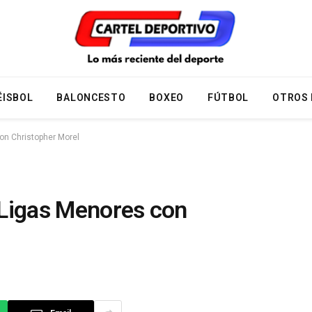
ÉISBOL
BALONCESTO
BOXEO
FÚTBOL
OTROS
on Christopher Morel
 Ligas Menores con