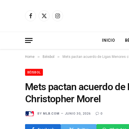
Facebook
X
Instagram
(Twitter)
INICIO
B
»
»
Home
Béisbol
Mets pactan acuerdo de Ligas Menores c
BÉISBOL
Mets pactan acuerdo de
Christopher Morel
BY
MLB.COM
JUNIO 30, 2026
0