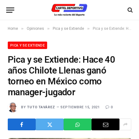
»
»
»
Home
Opiniones
Pica y se Extiende
Pica y se Extiende: Hace 40 años Chilote Llenas ganó torneo en México como manager-jugador
PICA Y SE EXTIENDE
Pica y se Extiende: Hace 40
años Chilote Llenas ganó
torneo en México como
manager-jugador
BY
TUTO TAVÁREZ
SEPTIEMBRE 15, 2021
0