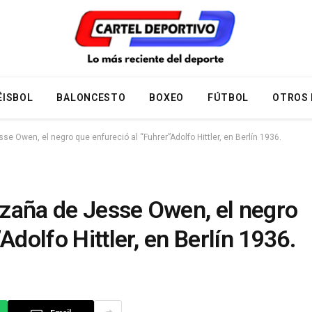
ÉISBOL
BALONCESTO
BOXEO
FÚTBOL
OTROS
se Owen, el negro que enfureció al “Fuhrer”Adolfo Hittler, en Berlín 1936.
hazaña de Jesse Owen, el negro
Adolfo Hittler, en Berlín 1936.