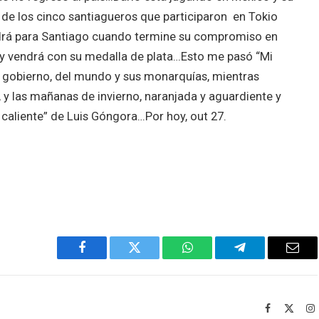
e de los cinco santiagueros que participaron en Tokio
drá para Santiago cuando termine su compromiso en
y vendrá con su medalla de plata…Esto me pasó “Mi
l gobierno, del mundo y sus monarquías, mientras
, y las mañanas de invierno, naranjada y aguardiente y
caliente” de Luis Góngora…Por hoy, out 27.
Facebook
Twitter
WhatsApp
Telegram
Emai
Facebook
X
I