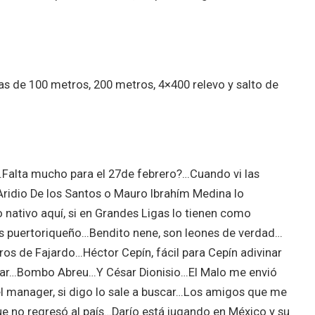
s de 100 metros, 200 metros, 4×400 relevo y salto de
alta mucho para el 27de febrero?…Cuando vi las
idio De los Santos o Mauro Ibrahím Medina lo
nativo aquí, si en Grandes Ligas lo tienen como
 es puertoriqueño…Bendito nene, son leones de verdad…
ros de Fajardo…Héctor Cepín, fácil para Cepín adivinar
ar…Bombo Abreu…Y César Dionisio…El Malo me envió
el manager, si digo lo sale a buscar…Los amigos que me
ue no regresó al país…Darío está jugando en México y su