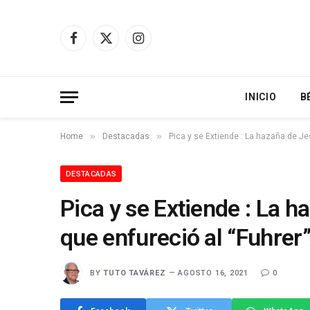
Facebook
X
Instagram
(Twitter)
INICIO
B
»
»
Home
Destacadas
Pica y se Extiende : La hazaña de Jes
DESTACADAS
Pica y se Extiende : La 
que enfureció al “Fuhrer”
BY
TUTO TAVÁREZ
AGOSTO 16, 2021
0