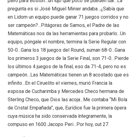
pavo para Boston…un lujo que poco se pueden dar…La
pregunta es si José Miguel Minier andaba…¿Sabía que
en Lidom un equipo puede ganar 71 juegos corridos y no
ser campeón?…Pitágoras de Samos, el Padre de las
Matemáticas nos da las herramientas para probarlo…Un
equipo, póngale el nombre, termina la Serie Regular con
50-0…Gana los 18 juegos del Round, suman 68-0…Gana
los primeros 3 juegos de la Serie Final, son 71-0…Pierde
los últimos 4 juegos de la final, eso da 71-4, pero no es
campeón…Las Matemáticas tienen un 8 acostado que es
infinito…En el Ciruelito el viernes, murió Francia la
esposa de Cucharimba y Mercedes Checo hermana de
Sterling Checo, que Dios las acoja…Me contaba “Mi Bola
de Cristal Empañada”, que, Eurídice fue la primera ópera
cuya música ha sido conservada íntegramente, la
compuso en 1600 Jacopo Peri…Por hoy, out 27.