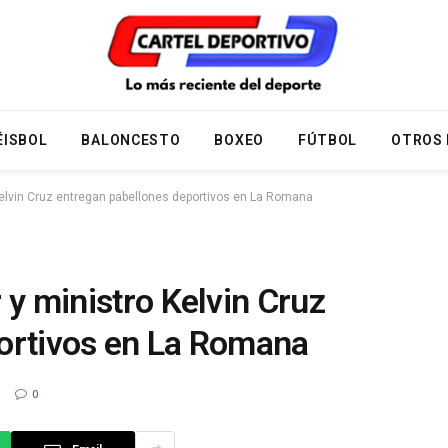
ÉISBOL
BALONCESTO
BOXEO
FÚTBOL
OTROS
Kelvin Cruz entregan pabellones deportivos en La Romana
 y ministro Kelvin Cruz
ortivos en La Romana
0