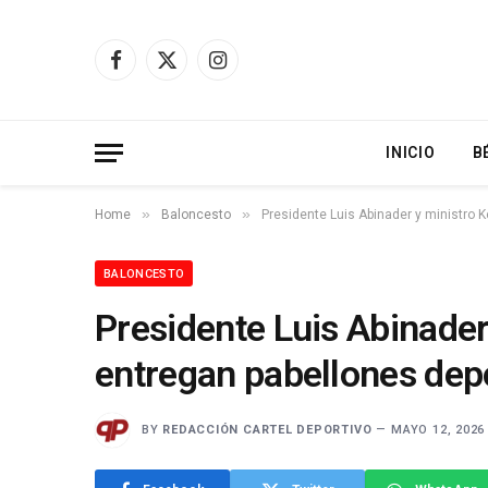
Facebook
X
Instagram
(Twitter)
INICIO
B
»
»
Home
Baloncesto
Presidente Luis Abinader y ministro 
BALONCESTO
Presidente Luis Abinader
entregan pabellones dep
BY
REDACCIÓN CARTEL DEPORTIVO
MAYO 12, 2026