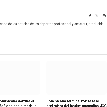
Facebook
X
I
(Twitt
icana de las noticias de los deportes profesional y amateur, producido
ominicana domina el
Dominicana termina invicta fase
3×3 con doble medalla
preliminar del basket masculino JCC