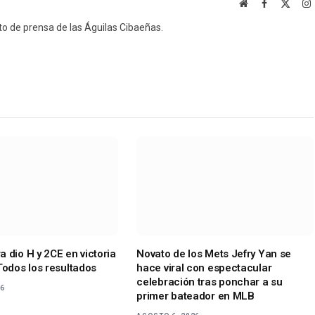
Website
Facebook
X
I
(Twitt
o de prensa de las Águilas Cibaeñas.
 dio H y 2CE en victoria
Novato de los Mets Jefry Yan se
Todos los resultados
hace viral con espectacular
celebración tras ponchar a su
26
primer bateador en MLB