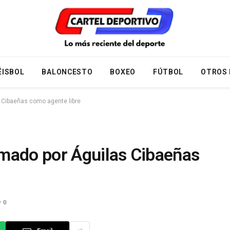
ÉISBOL
BALONCESTO
BOXEO
FÚTBOL
OTROS
 Cibaeñas como agente libre
mado por Águilas Cibaeñas
0