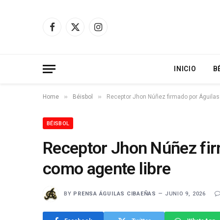
Facebook
X
Instagram
(Twitter)
INICIO
B
»
»
Home
Béisbol
Receptor Jhon Núñez firmado por Águilas
BÉISBOL
Receptor Jhon Núñez fir
como agente libre
BY
PRENSA ÁGUILAS CIBAEÑAS
JUNIO 9, 2026