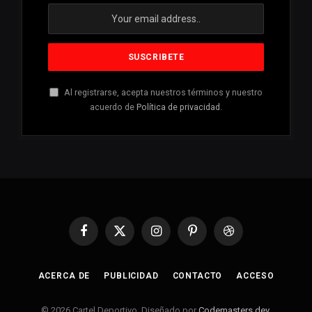
Al registrarse, acepta nuestros términos y nuestro
acuerdo de
Política de privacidad
.
Facebook
X
Instagram
Pinterest
Dribbble
(Twitter)
ACERCA DE
PUBLICIDAD
CONTACTO
ACCESO
© 2026 Cartel Deportivo. Diseñado por
Codemasters.dev
.