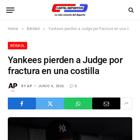
»
»
Home
Béisbol
Yankees pierden a Judge por fractura en una costilla
BÉISBOL
Yankees pierden a Judge por
fractura en una costilla
BY
AP
JUNIO 4, 2026
0